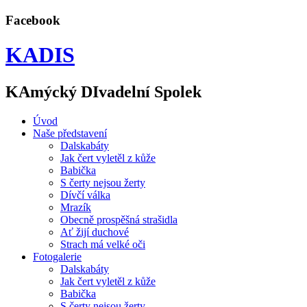
Facebook
KADIS
KAmýcký DIvadelní Spolek
Úvod
Naše představení
Dalskabáty
Jak čert vyletěl z kůže
Babička
S čerty nejsou žerty
Dívčí válka
Mrazík
Obecně prospěšná strašidla
Ať žijí duchové
Strach má velké oči
Fotogalerie
Dalskabáty
Jak čert vyletěl z kůže
Babička
S čerty nejsou žerty