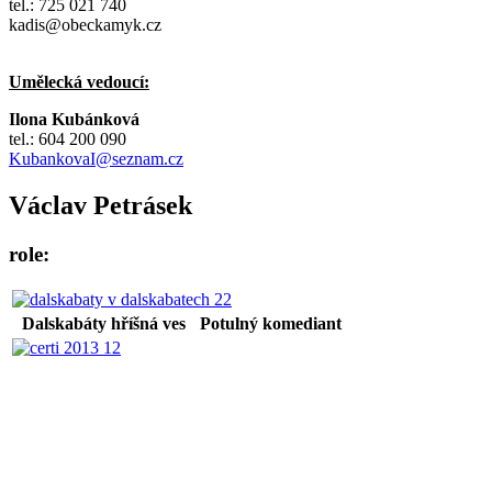
tel.: 725 021 740
kadis@obeckamyk.cz
Umělecká vedoucí:
Ilona Kubánková
tel.: 604 200 090
KubankovaI@seznam.cz
Václav Petrásek
role:
Dalskabáty hříšná ves
Potulný komediant