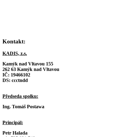
Kontakt:
KADIS, z.s.
Kamýk nad Vltavou 155
262 63 Kamýk nad Vltavou
IČ:
19466102
DS: ccctndd
Předseda spolku:
Ing. Tomáš Postawa
Principál:
Petr Halada