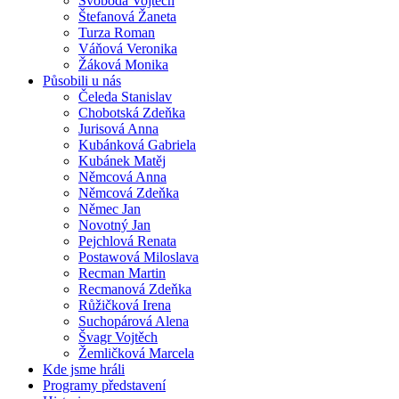
Svoboda Vojtěch
Štefanová Žaneta
Turza Roman
Váňová Veronika
Žáková Monika
Působili u nás
Čeleda Stanislav
Chobotská Zdeňka
Jurisová Anna
Kubánková Gabriela
Kubánek Matěj
Němcová Anna
Němcová Zdeňka
Němec Jan
Novotný Jan
Pejchlová Renata
Postawová Miloslava
Recman Martin
Recmanová Zdeňka
Růžičková Irena
Suchopárová Alena
Švagr Vojtěch
Žemličková Marcela
Kde jsme hráli
Programy představení