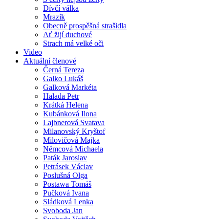
Dívčí válka
Mrazík
Obecně prospěšná strašidla
Ať žijí duchové
Strach má velké oči
Video
Aktuální členové
Černá Tereza
Galko Lukáš
Galková Markéta
Halada Petr
Krátká Helena
Kubánková Ilona
Lajbnerová Svatava
Milanovský Kryštof
Milovičová Majka
Němcová Michaela
Paták Jaroslav
Petrásek Václav
Poslušná Olga
Postawa Tomáš
Pučková Ivana
Sládková Lenka
Svoboda Jan