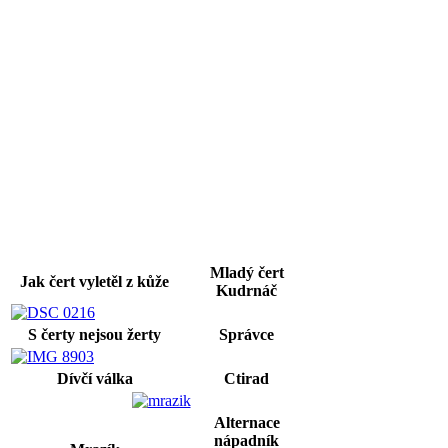
Mladý čert
Jak čert vyletěl z kůže
Kudrnáč
S čerty nejsou žerty
Správce
Dívčí válka
Ctirad
Alternace
nápadník