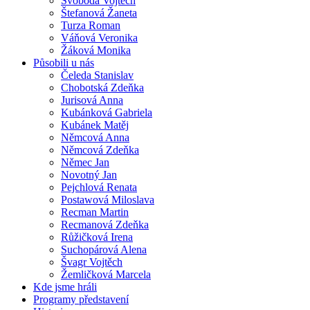
Svoboda Vojtěch
Štefanová Žaneta
Turza Roman
Váňová Veronika
Žáková Monika
Působili u nás
Čeleda Stanislav
Chobotská Zdeňka
Jurisová Anna
Kubánková Gabriela
Kubánek Matěj
Němcová Anna
Němcová Zdeňka
Němec Jan
Novotný Jan
Pejchlová Renata
Postawová Miloslava
Recman Martin
Recmanová Zdeňka
Růžičková Irena
Suchopárová Alena
Švagr Vojtěch
Žemličková Marcela
Kde jsme hráli
Programy představení