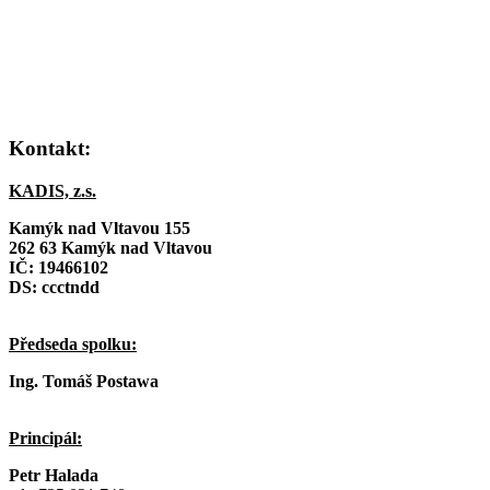
Kontakt:
KADIS, z.s.
Kamýk nad Vltavou 155
262 63 Kamýk nad Vltavou
IČ:
19466102
DS: ccctndd
Předseda spolku:
Ing. Tomáš Postawa
Principál:
Petr Halada