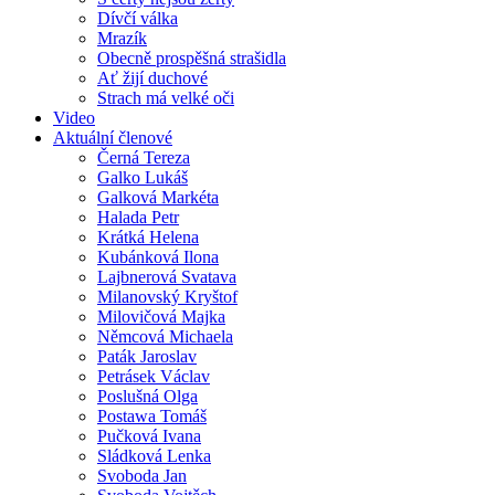
Dívčí válka
Mrazík
Obecně prospěšná strašidla
Ať žijí duchové
Strach má velké oči
Video
Aktuální členové
Černá Tereza
Galko Lukáš
Galková Markéta
Halada Petr
Krátká Helena
Kubánková Ilona
Lajbnerová Svatava
Milanovský Kryštof
Milovičová Majka
Němcová Michaela
Paták Jaroslav
Petrásek Václav
Poslušná Olga
Postawa Tomáš
Pučková Ivana
Sládková Lenka
Svoboda Jan