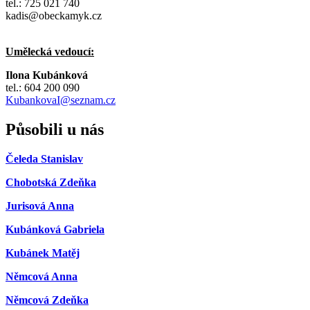
tel.: 725 021 740
kadis@obeckamyk.cz
Umělecká vedoucí:
Ilona Kubánková
tel.: 604 200 090
KubankovaI@seznam.cz
Působili u nás
Čeleda Stanislav
Chobotská Zdeňka
Jurisová Anna
Kubánková Gabriela
Kubánek Matěj
Němcová Anna
Němcová Zdeňka