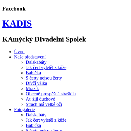
Facebook
KADIS
KAmýcký DIvadelní Spolek
Úvod
Naše představení
Dalskabáty
Jak čert vyletěl z kůže
Babička
S čerty nejsou žerty
Dívčí válka
Mrazík
Obecně prospěšná strašidla
Ať žijí duchové
Strach má velké oči
Fotogalerie
Dalskabáty
Jak čert vyletěl z kůže
Babička
S čerty nejsou žerty