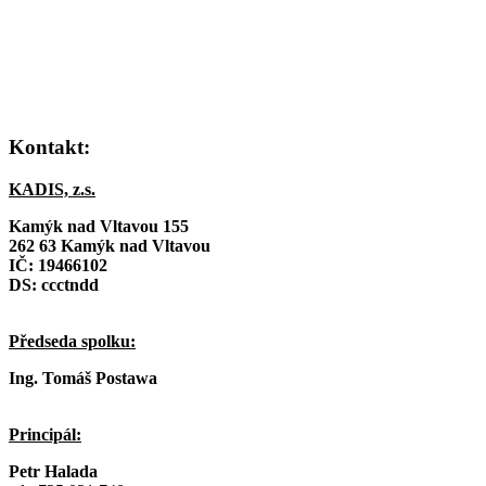
Kontakt:
KADIS, z.s.
Kamýk nad Vltavou 155
262 63 Kamýk nad Vltavou
IČ:
19466102
DS: ccctndd
Předseda spolku:
Ing. Tomáš Postawa
Principál:
Petr Halada