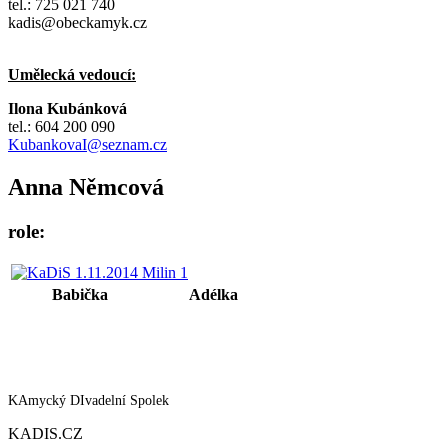
tel.: 725 021 740
kadis@obeckamyk.cz
Umělecká vedoucí:
Ilona Kubánková
tel.: 604 200 090
KubankovaI@seznam.cz
Anna Němcová
role:
Babička
Adélka
KAmycký DIvadelní Spolek
KADIS.CZ