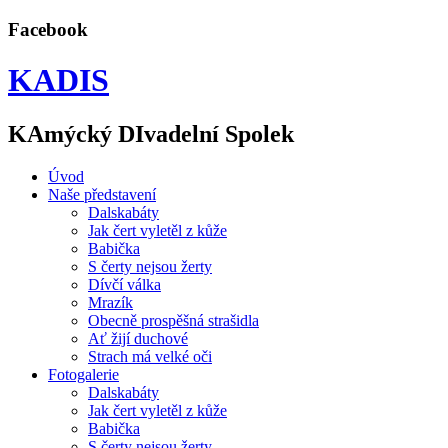
Facebook
KADIS
KAmýcký DIvadelní Spolek
Úvod
Naše představení
Dalskabáty
Jak čert vyletěl z kůže
Babička
S čerty nejsou žerty
Dívčí válka
Mrazík
Obecně prospěšná strašidla
Ať žijí duchové
Strach má velké oči
Fotogalerie
Dalskabáty
Jak čert vyletěl z kůže
Babička
S čerty nejsou žerty