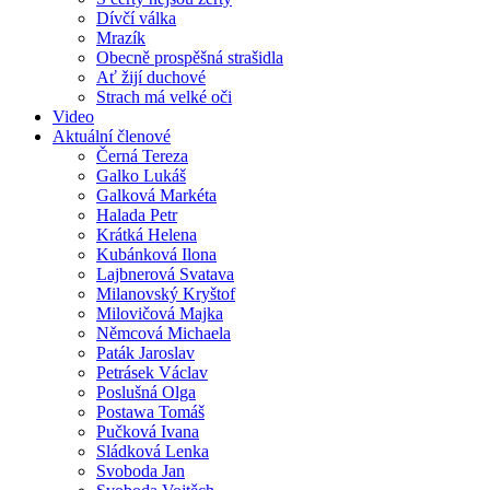
Dívčí válka
Mrazík
Obecně prospěšná strašidla
Ať žijí duchové
Strach má velké oči
Video
Aktuální členové
Černá Tereza
Galko Lukáš
Galková Markéta
Halada Petr
Krátká Helena
Kubánková Ilona
Lajbnerová Svatava
Milanovský Kryštof
Milovičová Majka
Němcová Michaela
Paták Jaroslav
Petrásek Václav
Poslušná Olga
Postawa Tomáš
Pučková Ivana
Sládková Lenka
Svoboda Jan