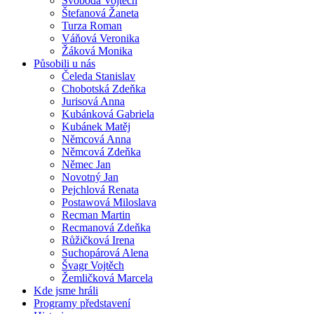
Svoboda Vojtěch
Štefanová Žaneta
Turza Roman
Váňová Veronika
Žáková Monika
Působili u nás
Čeleda Stanislav
Chobotská Zdeňka
Jurisová Anna
Kubánková Gabriela
Kubánek Matěj
Němcová Anna
Němcová Zdeňka
Němec Jan
Novotný Jan
Pejchlová Renata
Postawová Miloslava
Recman Martin
Recmanová Zdeňka
Růžičková Irena
Suchopárová Alena
Švagr Vojtěch
Žemličková Marcela
Kde jsme hráli
Programy představení