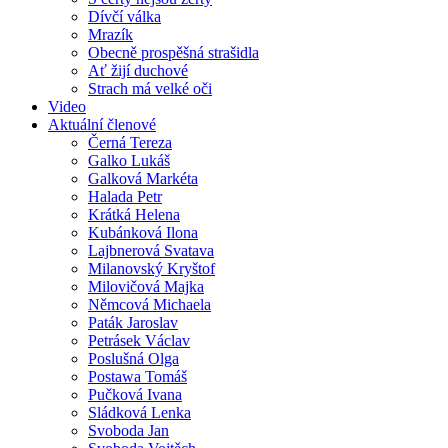
Dívčí válka
Mrazík
Obecně prospěšná strašidla
Ať žijí duchové
Strach má velké oči
Video
Aktuální členové
Černá Tereza
Galko Lukáš
Galková Markéta
Halada Petr
Krátká Helena
Kubánková Ilona
Lajbnerová Svatava
Milanovský Kryštof
Milovičová Majka
Němcová Michaela
Paták Jaroslav
Petrásek Václav
Poslušná Olga
Postawa Tomáš
Pučková Ivana
Sládková Lenka
Svoboda Jan