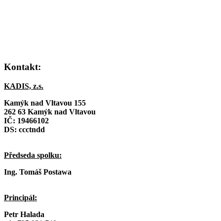
Kontakt:
KADIS, z.s.
Kamýk nad Vltavou 155
262 63 Kamýk nad Vltavou
IČ:
19466102
DS: ccctndd
Předseda spolku:
Ing. Tomáš Postawa
Principál:
Petr Halada