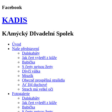
Facebook
KADIS
KAmýcký DIvadelní Spolek
Úvod
Naše představení
Dalskabáty
Jak čert vyletěl z kůže
Babička
S čerty nejsou žerty
Dívčí válka
Mrazík
Obecně prospěšná strašidla
Ať žijí duchové
Strach má velké oči
Fotogalerie
Dalskabáty
Jak čert vyletěl z kůže
Babička
S čerty nejsou žerty