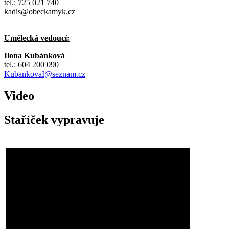
tel.: 725 021 740
kadis@obeckamyk.cz
Umělecká vedoucí:
Ilona Kubánková
tel.: 604 200 090
KubankovaI@seznam.cz
Video
Staříček vypravuje