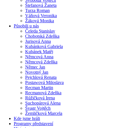
Svoboda Vojtěch
Štefanová Žaneta
Turza Roman
Váňová Veronika
Žáková Monika
Působili u nás
Čeleda Stanislav
Chobotská Zdeňka
Jurisová Anna
Kubánková Gabriela
Kubánek Matěj
Němcová Anna
Němcová Zdeňka
Němec Jan
Novotný Jan
Pejchlová Renata
Postawová Miloslava
Recman Martin
Recmanová Zdeňka
Růžičková Irena
Suchopárová Alena
Švagr Vojtěch
Žemličková Marcela
Kde jsme hráli
Programy představení