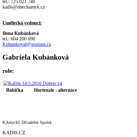
tel.: 725 021 740
kadis@obeckamyk.cz
Umělecká vedoucí:
Ilona Kubánková
tel.: 604 200 090
KubankovaI@seznam.cz
Gabriela Kubánková
role:
Babička
Hortenzie - alternace
KAmycký DIvadelní Spolek
KADIS.CZ