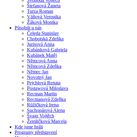
Svoboda Vojtěch
Štefanová Žaneta
Turza Roman
Váňová Veronika
Žáková Monika
Působili u nás
Čeleda Stanislav
Chobotská Zdeňka
Jurisová Anna
Kubánková Gabriela
Kubánek Matěj
Němcová Anna
Němcová Zdeňka
Němec Jan
Novotný Jan
Pejchlová Renata
Postawová Miloslava
Recman Martin
Recmanová Zdeňka
Růžičková Irena
Suchopárová Alena
Švagr Vojtěch
Žemličková Marcela
Kde jsme hráli
Programy představení