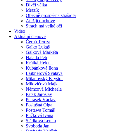
Dívčí válka
Mrazík
Obecně prospěšná strašidla
Ať žijí duchové
Strach má velké oči
Video
Aktuální členové
Černá Tereza
Galko Lukáš
Galková Markéta
Halada Petr
Krátká Helena
Kubánková Ilona
Lajbnerová Svatava
Milanovský Kryštof
Milovičová Majka
Němcová Michaela
Paták Jaroslav
Petrásek Václav
Poslušná Olga
Postawa Tomáš
Pučková Ivana
Sládková Lenka
Svoboda Jan