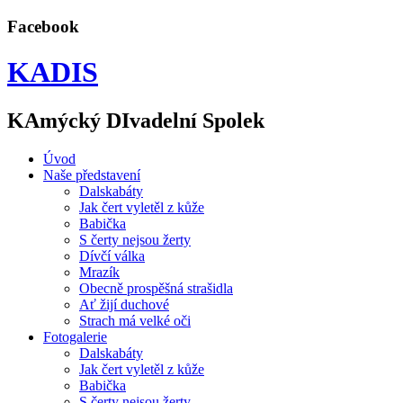
Facebook
KADIS
KAmýcký DIvadelní Spolek
Úvod
Naše představení
Dalskabáty
Jak čert vyletěl z kůže
Babička
S čerty nejsou žerty
Dívčí válka
Mrazík
Obecně prospěšná strašidla
Ať žijí duchové
Strach má velké oči
Fotogalerie
Dalskabáty
Jak čert vyletěl z kůže
Babička
S čerty nejsou žerty