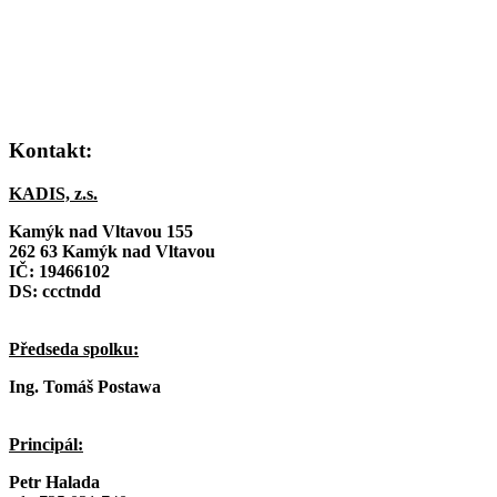
Kontakt:
KADIS, z.s.
Kamýk nad Vltavou 155
262 63 Kamýk nad Vltavou
IČ:
19466102
DS: ccctndd
Předseda spolku:
Ing. Tomáš Postawa
Principál:
Petr Halada